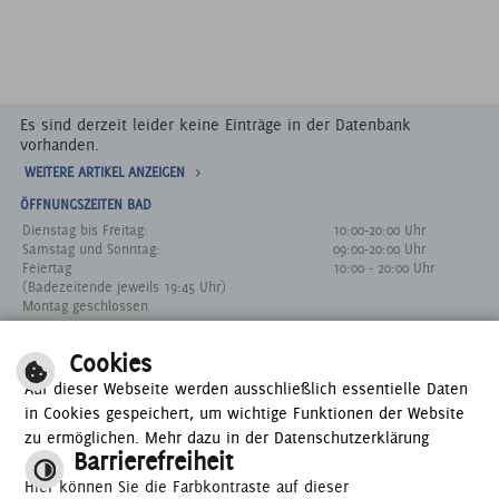
Es sind derzeit leider keine Einträge in der Datenbank
vorhanden.
WEITERE ARTIKEL ANZEIGEN
ÖFFNUNGSZEITEN BAD
Dienstag bis Freitag:
10:00-20:00 Uhr
Samstag und Sonntag:
09:00-20:00 Uhr
Feiertag
10:00 - 20:00 Uhr
(Badezeitende jeweils 19:45 Uhr)
Montag geschlossen
ZU DEN EINTRITTSPREISEN
Cookies
SONDERSCHLIESSTAGE
Auf dieser Webseite werden ausschließlich essentielle Daten
in Cookies gespeichert, um wichtige Funktionen der Website
zu ermöglichen. Mehr dazu in der Datenschutzerklärung
Barrierefreiheit
Hier können Sie die Farbkontraste auf dieser